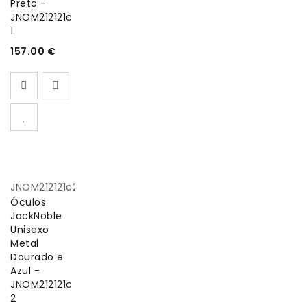
Preto -
JNOM212121c
1
157.00
€
JNOM212121c2
Óculos
JackNoble
Unisexo
Metal
Dourado e
Azul -
JNOM212121c
2