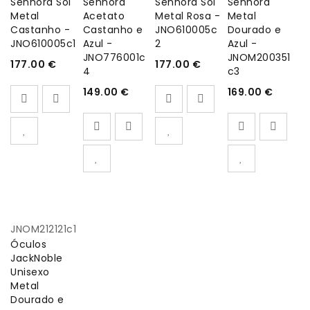
Senhora Sol
Senhora
Senhora Sol
Senhora
Metal
Acetato
Metal Rosa -
Metal
Castanho -
Castanho e
JNO610005c
Dourado e
JNO610005c1
Azul -
2
Azul -
JNO776001c
JNOM200351
177.00
€
177.00
€
4
c3
149.00
€
169.00
€
JNOM212121c1
Óculos
JackNoble
Unisexo
Metal
Dourado e