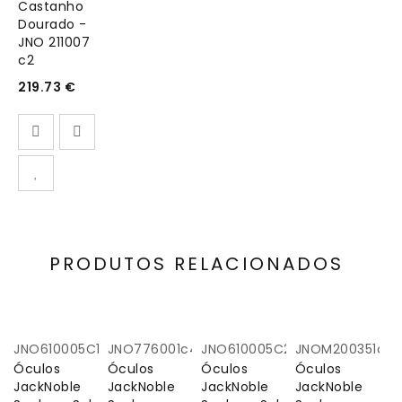
Castanho
Dourado -
JNO 211007
c2
219.73
€
PRODUTOS RELACIONADOS
JNO610005C1
JNO776001c4
JNO610005C2
JNOM200351c3
Óculos
Óculos
Óculos
Óculos
JackNoble
JackNoble
JackNoble
JackNoble