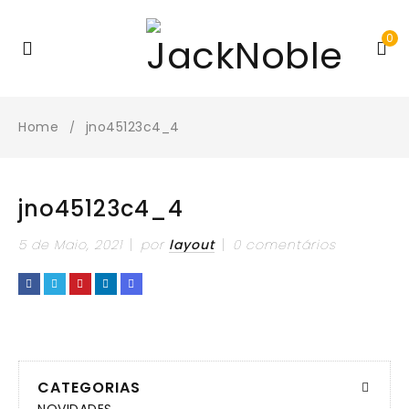
0
Home
jno45123c4_4
/
jno45123c4_4
5 de Maio, 2021
por
layout
0 comentários
CATEGORIAS