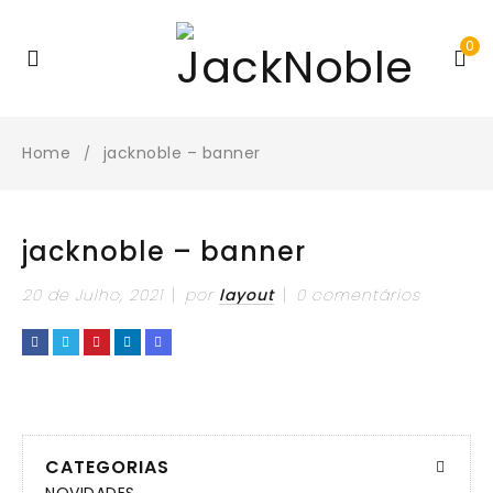
0
Home
jacknoble – banner
/
jacknoble – banner
20 de Julho, 2021
por
layout
0 comentários
CATEGORIAS