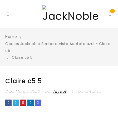
0
Home
/
Óculos Jacknoble Senhora Vista Acetato azul - Claire
c5
Claire c5 5
/
Claire c5 5
2 de Março, 2022
por
layout
0 comentários