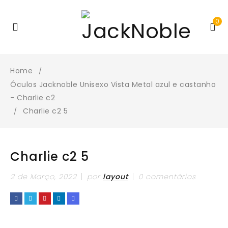
0
Home
/
Óculos Jacknoble Unisexo Vista Metal azul e castanho
- Charlie c2
Charlie c2 5
/
Charlie c2 5
2 de Março, 2022
por
layout
0 comentários