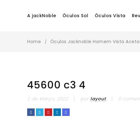
A jackNoble
Óculos Sol
Óculos Vista
Re
Home
Óculos Jacknoble Homem Vista Acetat
/
45600 c3 4
2 de Março, 2022
por
layout
0 comen