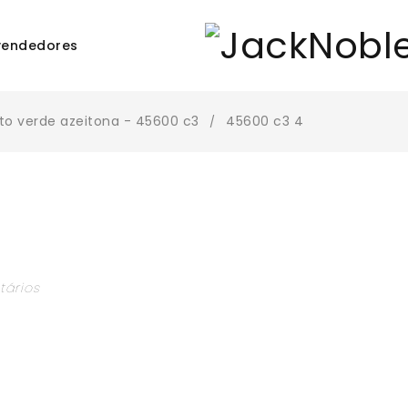
vendedores
o verde azeitona - 45600 c3
45600 c3 4
/
tários