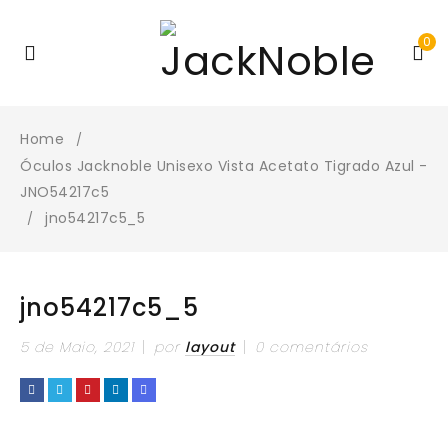
0
Home
/
Óculos Jacknoble Unisexo Vista Acetato Tigrado Azul -
JNO54217c5
jno54217c5_5
/
jno54217c5_5
5 de Maio, 2021
por
layout
0 comentários