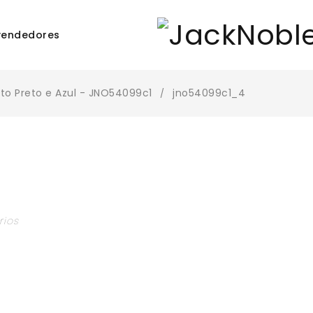
vendedores
to Preto e Azul - JNO54099c1
jno54099c1_4
/
rios