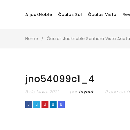
A jackNoble
Óculos Sol
Óculos Vista
Re
Home
Óculos Jacknoble Senhora Vista Aceta
/
jno54099c1_4
5 de Maio, 2021
por
layout
0 comentá