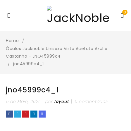
0
Home
/
Óculos Jacknoble Unisexo Vista Acetato Azul e
Castanho - JNO45999c4
jno45999c4_1
/
jno45999c4_1
5 de Maio, 2021
por
layout
0 comentários