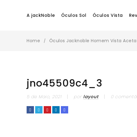
A jackNoble
Óculos Sol
Óculos Vista
Re
Home
Óculos Jacknoble Homem Vista Aceta
/
jno45509c4_3
5 de Maio, 2021
por
layout
0 comentá