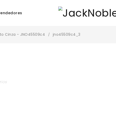
vendedores
to Cinza - JNO45509c4
jno45509c4_3
/
rios