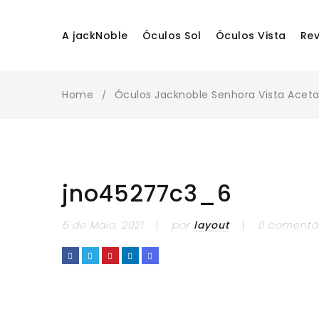
A jackNoble
Óculos Sol
Óculos Vista
Re
Home
Óculos Jacknoble Senhora Vista Acet
/
jno45277c3_6
5 de Maio, 2021
por
layout
0 comentá