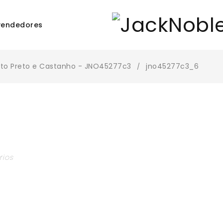
vendedores
ato Preto e Castanho - JNO45277c3
jno45277c3_6
/
rios