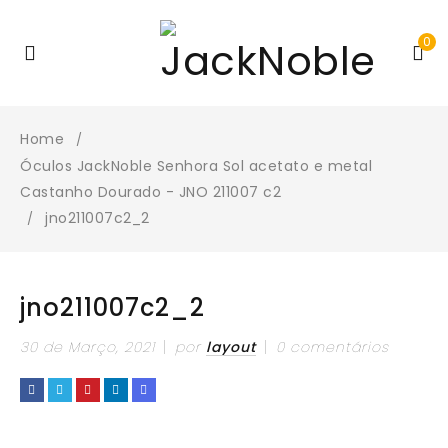
0
Home
/
Óculos JackNoble Senhora Sol acetato e metal
Castanho Dourado - JNO 211007 c2
jno211007c2_2
/
jno211007c2_2
30 de Março, 2021
por
layout
0 comentários