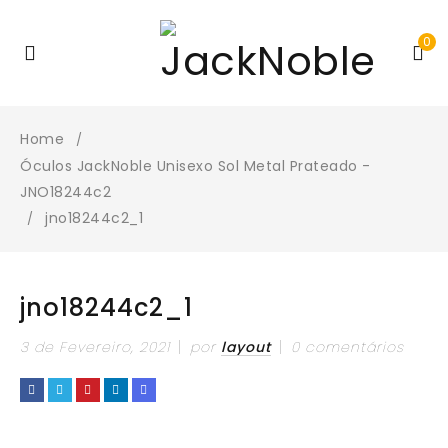
0
Home
/
Óculos JackNoble Unisexo Sol Metal Prateado -
JNO18244c2
jno18244c2_1
/
jno18244c2_1
3 de Fevereiro, 2021
por
layout
0 comentários