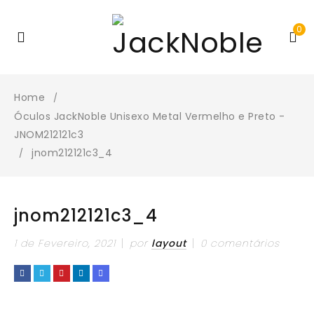
0
Home
/
Óculos JackNoble Unisexo Metal Vermelho e Preto -
JNOM212121c3
jnom212121c3_4
/
jnom212121c3_4
1 de Fevereiro, 2021
por
layout
0 comentários