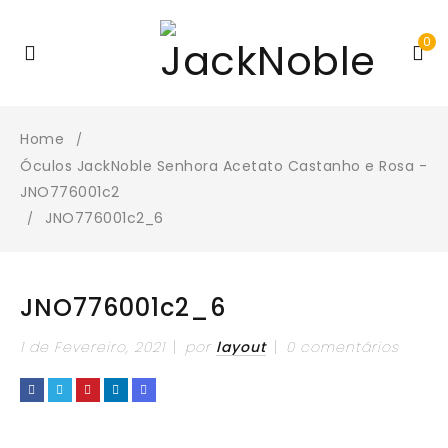
0
Home
/
Óculos JackNoble Senhora Acetato Castanho e Rosa -
JNO776001c2
JNO776001c2_6
/
JNO776001c2_6
1 de Fevereiro, 2021
por
layout
0 comentários