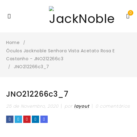
0
Home
/
Óculos Jacknoble Senhora Vista Acetato Rosa E
Castanho - JNO212266c3
JNO212266c3_7
/
JNO212266c3_7
25 de Novembro, 2020
por
layout
0 comentários