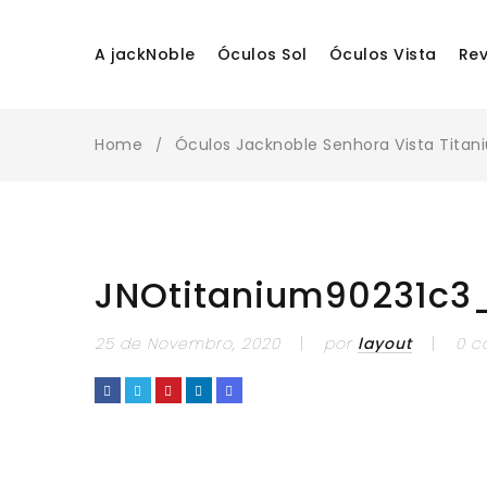
A jackNoble
Óculos Sol
Óculos Vista
Re
Home
Óculos Jacknoble Senhora Vista Tita
/
JNOtitanium90231c3
25 de Novembro, 2020
por
layout
0 c