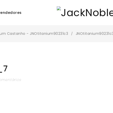
vendedores
nium Castanho - JNOtitanium90231c3
JNOtitanium90231c
/
_7
omentários