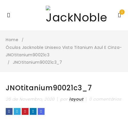
0
Home
/
Óculos Jacknoble Unisexo Vista Titanium Azul E Cinza-
JNOtitanium90021c3
JNOtitanium90021c3_7
/
JNOtitanium90021c3_7
25 de Novembro, 2020
por
layout
0 comentários