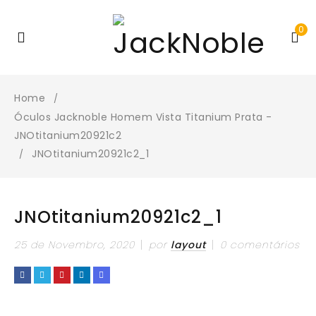
0
Home
/
Óculos Jacknoble Homem Vista Titanium Prata -
JNOtitanium20921c2
JNOtitanium20921c2_1
/
JNOtitanium20921c2_1
25 de Novembro, 2020
por
layout
0 comentários