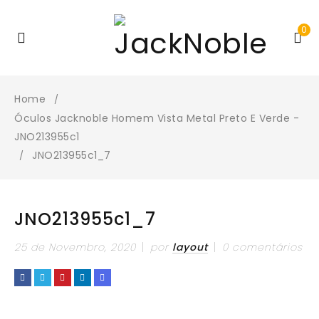
0
Home
/
Óculos Jacknoble Homem Vista Metal Preto E Verde -
JNO213955c1
JNO213955c1_7
/
JNO213955c1_7
25 de Novembro, 2020
por
layout
0 comentários