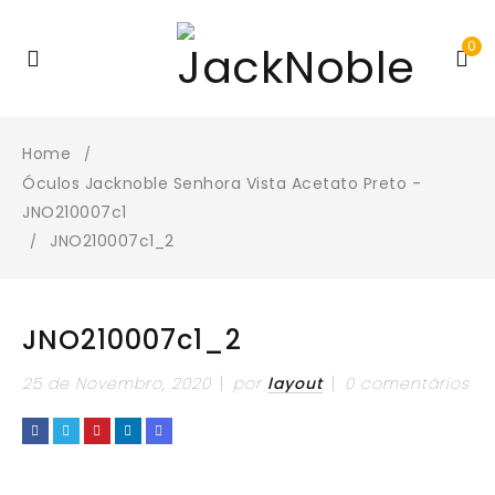
0
Home
/
Óculos Jacknoble Senhora Vista Acetato Preto -
JNO210007c1
JNO210007c1_2
/
JNO210007c1_2
25 de Novembro, 2020
por
layout
0 comentários