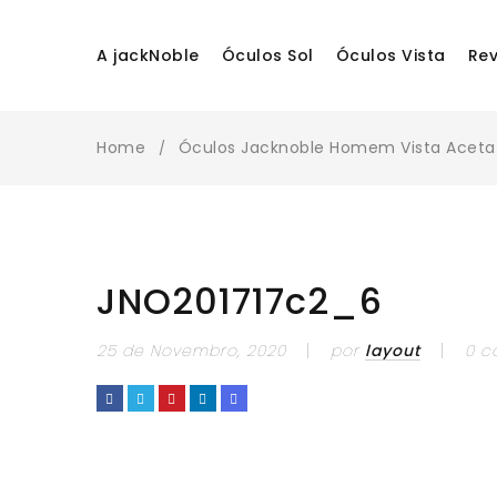
A jackNoble
Óculos Sol
Óculos Vista
Re
Home
Óculos Jacknoble Homem Vista Acetat
/
JNO201717c2_6
25 de Novembro, 2020
por
layout
0 c