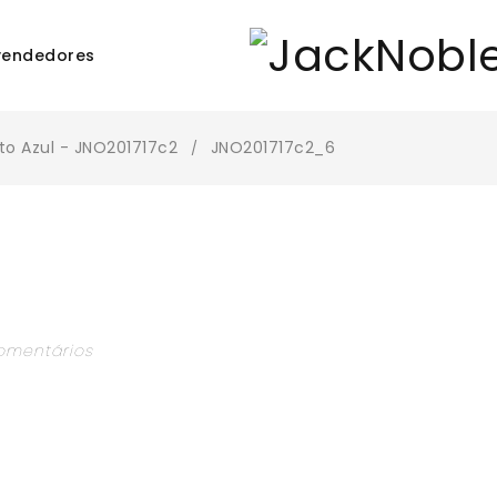
vendedores
o Azul - JNO201717c2
JNO201717c2_6
/
omentários