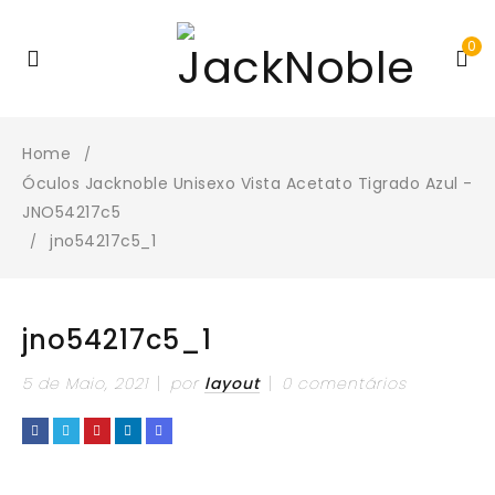
0
Home
/
Óculos Jacknoble Unisexo Vista Acetato Tigrado Azul -
JNO54217c5
jno54217c5_1
/
jno54217c5_1
5 de Maio, 2021
por
layout
0 comentários